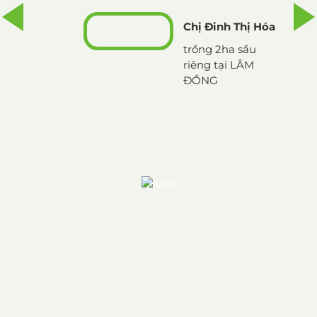
Chị Đinh Thị Hóa
trồng 2ha sầu
riêng tại LÂM
ĐỒNG
,