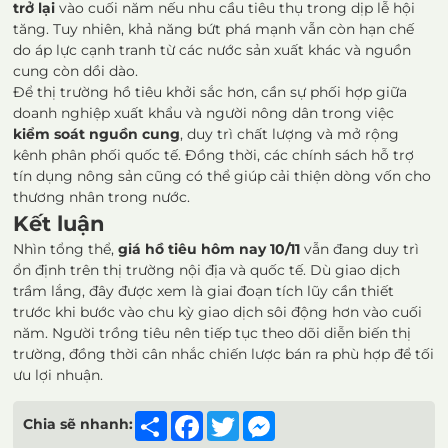
trở lại
vào cuối năm nếu nhu cầu tiêu thụ trong dịp lễ hội
tăng. Tuy nhiên, khả năng bứt phá mạnh vẫn còn hạn chế
do áp lực cạnh tranh từ các nước sản xuất khác và nguồn
cung còn dồi dào.
Để thị trường hồ tiêu khởi sắc hơn, cần sự phối hợp giữa
doanh nghiệp xuất khẩu và người nông dân trong việc
kiểm soát nguồn cung
, duy trì chất lượng và mở rộng
kênh phân phối quốc tế. Đồng thời, các chính sách hỗ trợ
tín dụng nông sản cũng có thể giúp cải thiện dòng vốn cho
thương nhân trong nước.
Kết luận
Nhìn tổng thể,
giá hồ tiêu hôm nay 10/11
vẫn đang duy trì
ổn định trên thị trường nội địa và quốc tế. Dù giao dịch
trầm lắng, đây được xem là giai đoạn tích lũy cần thiết
trước khi bước vào chu kỳ giao dịch sôi động hơn vào cuối
năm. Người trồng tiêu nên tiếp tục theo dõi diễn biến thị
trường, đồng thời cân nhắc chiến lược bán ra phù hợp để tối
ưu lợi nhuận.
Share
Facebook
Twitter
Messenger
Chia sẽ nhanh: