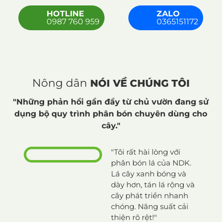
HOTLINE
ZALO
0987 760 959
0365151172
Nông dân
NÓI VỀ CHÚNG TÔI
"Những phản hồi gần đầy từ chủ vườn đang sử
dụng bộ quy trình phân bón chuyên dùng cho
cây."
"Tôi rất hài lòng với
ng
phân bón lá của NDK.
Lá cây xanh bóng và
múi
dày hơn, tán lá rộng và
 ơn
cây phát triển nhanh
chóng. Năng suất cải
u
thiện rõ rệt!"