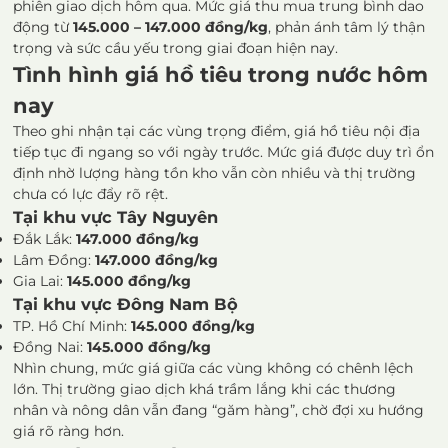
phiên giao dịch hôm qua. Mức giá thu mua trung bình dao
động từ
145.000 – 147.000 đồng/kg
, phản ánh tâm lý thận
trọng và sức cầu yếu trong giai đoạn hiện nay.
Tình hình giá hồ tiêu trong nước hôm
nay
Theo ghi nhận tại các vùng trọng điểm, giá hồ tiêu nội địa
tiếp tục đi ngang so với ngày trước. Mức giá được duy trì ổn
định nhờ lượng hàng tồn kho vẫn còn nhiều và thị trường
chưa có lực đẩy rõ rệt.
Tại khu vực Tây Nguyên
Đắk Lắk:
147.000 đồng/kg
Lâm Đồng:
147.000 đồng/kg
Gia Lai:
145.000 đồng/kg
Tại khu vực Đông Nam Bộ
TP. Hồ Chí Minh:
145.000 đồng/kg
Đồng Nai:
145.000 đồng/kg
Nhìn chung, mức giá giữa các vùng không có chênh lệch
lớn. Thị trường giao dịch khá trầm lắng khi các thương
nhân và nông dân vẫn đang “găm hàng”, chờ đợi xu hướng
giá rõ ràng hơn.