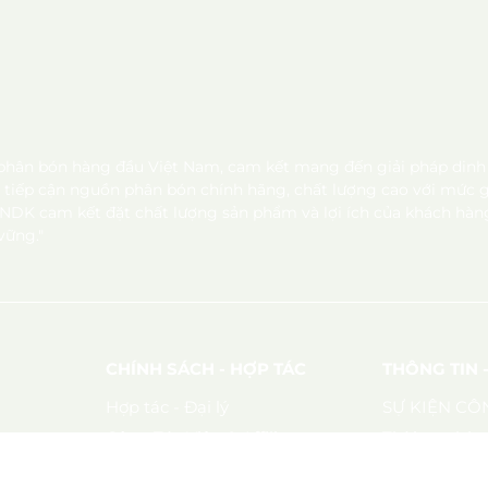
hân bón hàng đầu Việt Nam, cam kết mang đến giải pháp dinh dư
ỉ tiếp cận nguồn phân bón chính hãng, chất lượng cao với mức 
 NDK cam kết đặt chất lượng sản phẩm và lợi ích của khách hà
vững."
CHÍNH SÁCH - HỢP TÁC
THÔNG TIN 
Hợp tác - Đại lý
SỰ KIỆN CÔ
Cộng Tác Viên & Affiliate
Thời sự nhà 
Hướng dẫn mua hàng
Hỏi đáp cùng