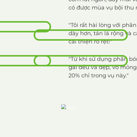
có được mùa vụ bội thu 
"Tôi rất hài lòng với ph
dày hơn, tán lá rộng và 
cải thiện rõ rệt!"
"Từ khi sử dụng phân bó
gai đều và đẹp, vỏ mỏng
20% chỉ trong vụ này."