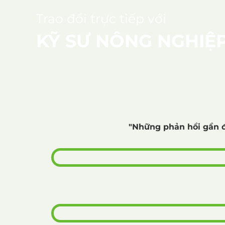
Trao đổi trực tiếp với
KỸ SƯ NÔNG NGHIỆ
"Những phản hồi gần đ