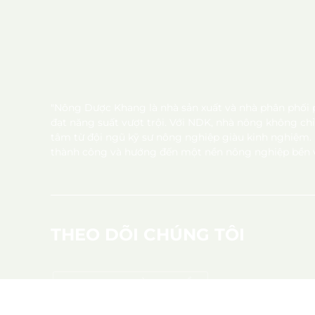
"Nông Dược Khang là nhà sản xuất và nhà phân phối p
đạt năng suất vượt trội. Với NDK, nhà nông không ch
tâm từ đội ngũ kỹ sư nông nghiệp giàu kinh nghiệm.
thành công và hướng đến một nền nông nghiệp bền 
THEO DÕI CHÚNG TÔI
COMBO QUY TRÌNH CHUẨN