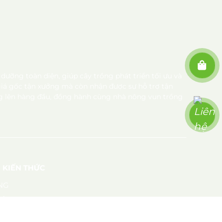
ỡng toàn diện, giúp cây trồng phát triển tối ưu và
giá gốc tận xưởng mà còn nhận được sự hỗ trợ tận
ng lên hàng đầu, đồng hành cùng nhà nông vun trồng
- KIẾN THỨC
NG
nông
 kỹ sư