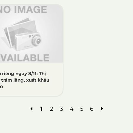
 riêng ngày 8/11: Thị
 trầm lắng, xuất khẩu
hó
1
2
3
4
5
6