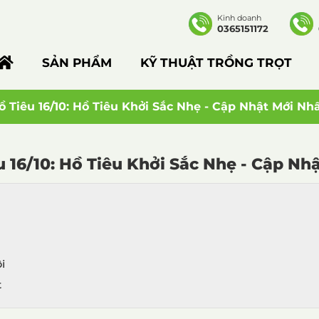
Kinh doanh
0365151172
SẢN PHẨM
KỸ THUẬT TRỒNG TRỌT
ồ Tiêu 16/10: Hồ Tiêu Khởi Sắc Nhẹ - Cập Nhật Mới Nh
u 16/10: Hồ Tiêu Khởi Sắc Nhẹ - Cập Nh
i
t