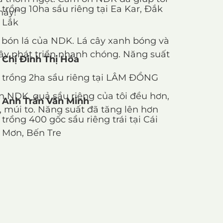
trồng 10ha sầu riêng tại Ea Kar, Đắk
này!"
Lắk
ân bón lá của NDK. Lá cây xanh bóng và
cây phát triển nhanh chóng. Năng suất
Chị Đinh Thị Hóa
trồng 2ha sầu riêng tại LÂM ĐỒNG
n NDK, quả sầu riêng của tôi đều hơn,
Anh Trần Văn Minh
, múi to. Năng suất đã tăng lên hơn
trồng 400 gốc sầu riêng trái tại Cái
Mơn, Bến Tre