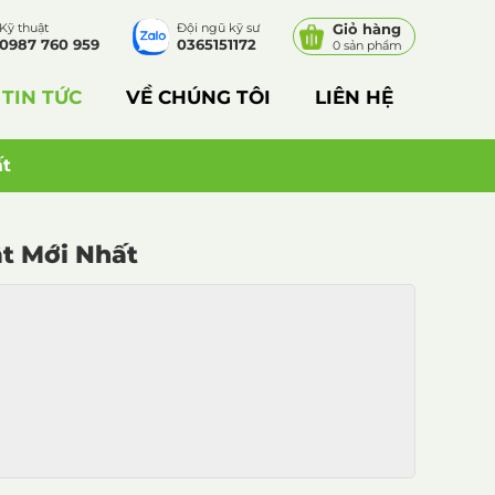
Kỹ thuật
Đội ngũ kỹ sư
Giỏ hàng
0987 760 959
0365151172
0 sản phẩm
TIN TỨC
VỀ CHÚNG TÔI
LIÊN HỆ
ất
ật Mới Nhất