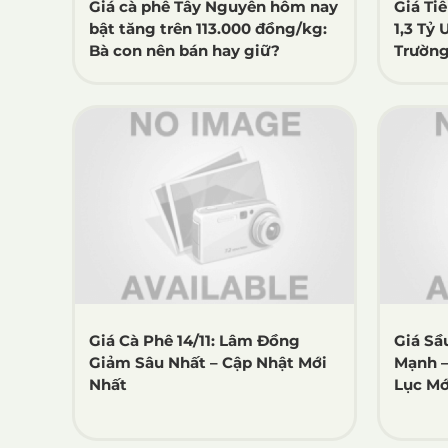
Giá cà phê Tây Nguyên hôm nay
Giá Ti
bật tăng trên 113.000 đồng/kg:
1,3 Tỷ 
Bà con nên bán hay giữ?
Trường
Giá Cà Phê 14/11: Lâm Đồng
Giá Sầ
Giảm Sâu Nhất – Cập Nhật Mới
Mạnh –
Nhất
Lục Mớ