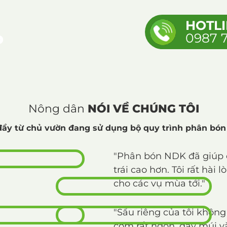
HOTL
P
0987 
Nông dân
NÓI VỀ CHÚNG TÔI
ầy từ chủ vườn đang sử dụng bộ quy trình phân bón
"Phân bón NDK đã giúp c
trái cao hơn. Tôi rất hài
cho các vụ mùa tới."
"Sầu riêng của tôi không
cơm rất ngon, dày múi v