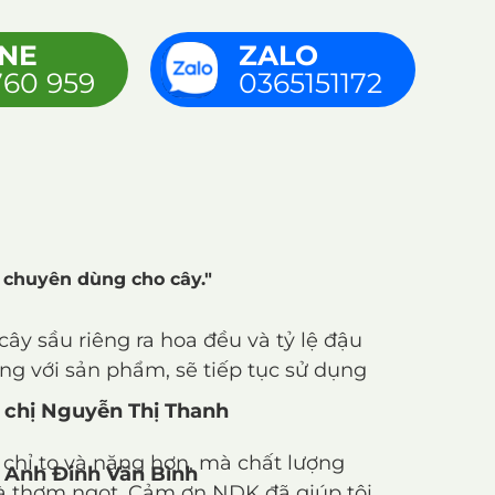
INE
ZALO
760 959
0365151172
 chuyên dùng cho cây."
ây sầu riêng ra hoa đều và tỷ lệ đậu
 lòng với sản phẩm, sẽ tiếp tục sử dụng
chị Nguyễn Thị Thanh
 chỉ to và nặng hơn, mà chất lượng
Anh Đinh Văn Bình
à thơm ngọt. Cảm ơn NDK đã giúp tôi