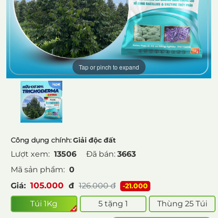
Tap or pinch to expand
Công dụng chính:
Giải độc đất
Lượt xem:
13506
Đã bán:
3663
Mã sản phẩm:
0
105.000
Giá:
đ
126.000
đ
-21.000
Túi 1Kg
5 tặng 1
Thùng 25 Túi