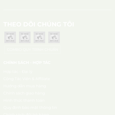
hướng đến một nền nông nghiệp bền vững."
THEO DÕI CHÚNG TÔI
COMBO QUY TRÌNH CHUẨN
CHÍNH SÁCH - HỢP TÁC
Hợp tác - Đại lý
Cộng Tác Viên & Affiliate
Hướng dẫn mua hàng
Chính sách giao hàng
Hình thức thanh toán