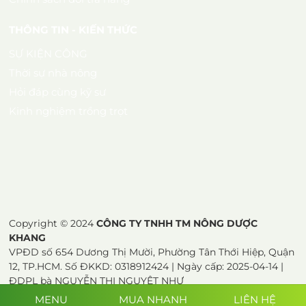
Quy định bảo mật thông tin
Chính sách đổi trả hàng
THÔNG TIN - KIẾN THỨC
SỰ KIỆN CÔNG
Thời sự nhà nông
Hỏi đáp cùng kỹ sư
Kinh nghiệm trồng trọt
Copyright © 2024
CÔNG TY TNHH TM NÔNG DƯỢC
KHANG
VPĐD số 654 Dương Thị Mười, Phường Tân Thới Hiệp, Quận
12, TP.HCM. Số ĐKKD: 0318912424 | Ngày cấp: 2025-04-14 |
MENU
MUA NHANH
LIÊN HỆ
ĐDPL bà NGUYỄN THỊ NGUYỆT NHƯ