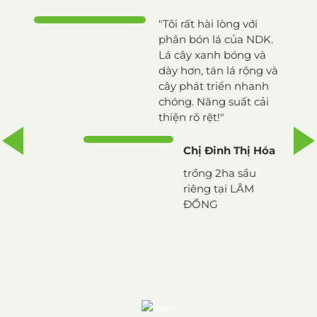
"Tôi rất hài lòng với
ng
phân bón lá của NDK.
Lá cây xanh bóng và
múi
dày hơn, tán lá rộng và
 ơn
cây phát triển nhanh
chóng. Năng suất cải
u
thiện rõ rệt!"
Chị Đinh Thị Hóa
,
trồng 2ha sầu
riêng tại LÂM
ĐỒNG