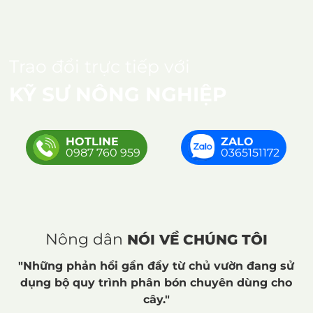
Trao đổi trực tiếp với
KỸ SƯ NÔNG NGHIỆP
HOTLINE
ZALO
0987 760 959
0365151172
Nông dân
NÓI VỀ CHÚNG TÔI
"Những phản hồi gần đầy từ chủ vườn đang sử
dụng bộ quy trình phân bón chuyên dùng cho
cây."