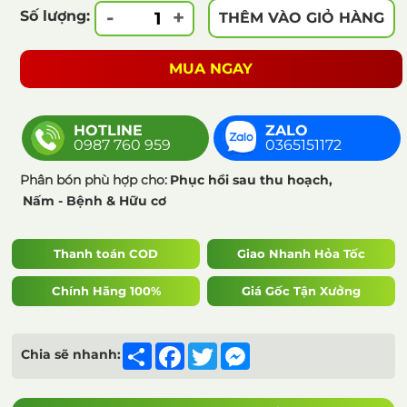
-
+
Số lượng:
THÊM VÀO GIỎ HÀNG
MUA NGAY
HOTLINE
ZALO
0987 760 959
0365151172
Phân bón phù hợp cho:
Phục hồi sau thu hoạch,
Nấm - Bệnh & Hữu cơ
Thanh toán COD
Giao Nhanh Hỏa Tốc
Chính Hãng 100%
Giá Gốc Tận Xưởng
Share
Facebook
Twitter
Messenger
Chia sẽ nhanh: