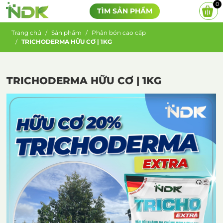
0
TÌM SẢN PHẨM
Trang chủ
Sản phẩm
Phân bón cao cấp
TRICHODERMA HỮU CƠ | 1KG
TRICHODERMA HỮU CƠ | 1KG