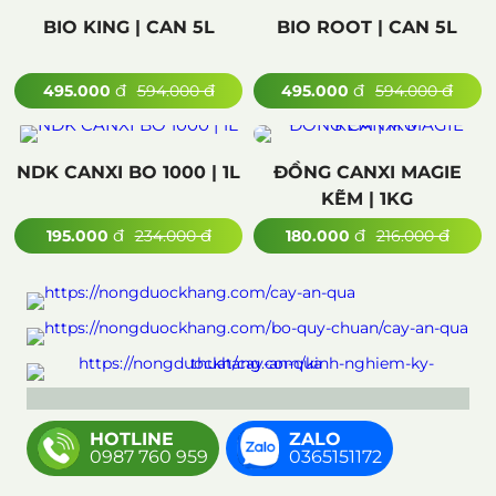
BIO KING | CAN 5L
BIO ROOT | CAN 5L
đ
đ
đ
đ
495.000
594.000
495.000
594.000
NDK CANXI BO 1000 | 1L
ĐỒNG CANXI MAGIE
KẼM | 1KG
đ
đ
đ
đ
195.000
234.000
180.000
216.000
HOTLINE
ZALO
0987 760 959
0365151172