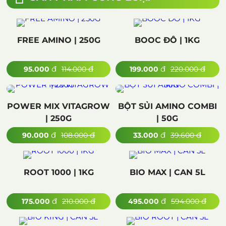
FREE AMINO | 250G
BOOC ĐÔ | 1KG
đ
đ
đ
đ
95.000
114.000
199.000
220.000
POWER MIX VITAGROW
BỘT SỦI AMINO COMBI
| 250G
| 50G
đ
đ
đ
đ
90.000
108.000
33.000
39.600
ROOT 1000 | 1KG
BIO MAX | CAN 5L
đ
đ
đ
đ
175.000
210.000
495.000
594.000