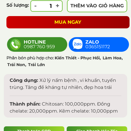
-
+
Số lượng:
THÊM VÀO GIỎ HÀNG
MUA NGAY
HOTLINE
ZALO
0987 760 959
0365151172
Phân bón phù hợp cho:
Kiến Thiết - Phục Hồi,
Làm Hoa,
Trái Non,
Trái Lớn
Công dụng:
Xử lý nấm bệnh , vi khuẩn, tuyến
trùng. Tăng đề kháng tự nhiên, đẹp hoa trái
Thành phần:
Chitosan: 100,000ppm. Đồng
chelate: 20,000ppm. Kẽm chelate: 10,000ppm