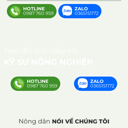
HOTLINE
ZALO
0987 760 959
0365151172
Trao đổi trực tiếp với
KỸ SƯ NÔNG NGHIỆP
HOTLINE
ZALO
0987 760 959
0365151172
Nông dân
NÓI VỀ CHÚNG TÔI