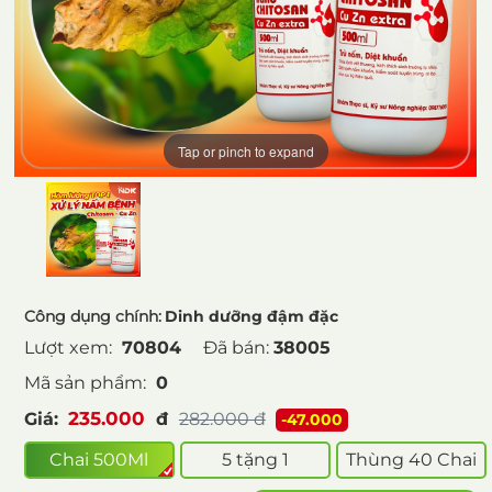
Tap or pinch to expand
Công dụng chính:
Dinh dưỡng đậm đặc
Lượt xem:
70804
Đã bán:
38005
Mã sản phẩm:
0
235.000
Giá:
đ
282.000
đ
-47.000
Chai 500Ml
5 tặng 1
Thùng 40 Chai