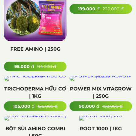
đ
đ
199.000
220.000
FREE AMINO | 250G
đ
đ
95.000
114.000
TRICHODERMA HỮU CƠ
POWER MIX VITAGROW
| 1KG
| 250G
đ
đ
đ
đ
105.000
126.000
90.000
108.000
BỘT SỦI AMINO COMBI
ROOT 1000 | 1KG
| 50G