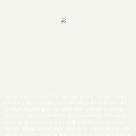
"Nông Dược Khang là nhà sản xuất và nhà phân phối phân
bón hàng đầu Việt Nam, cam kết mang đến giải pháp dinh
dưỡng toàn diện, giúp cây trồng phát triển tối ưu và đạt
năng suất vượt trội. Với NDK, nhà nông không chỉ tiếp cận
nguồn phân bón chính hãng, chất lượng cao với mức giá
gốc tận xưởng mà còn nhận được sự hỗ trợ tận tâm từ đội
ngũ kỹ sư nông nghiệp giàu kinh nghiệm. NDK cam kết đặt