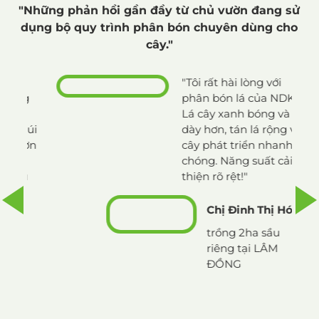
"Những phản hồi gần đầy từ chủ vườn đang sử
dụng bộ quy trình phân bón chuyên dùng cho
cây."
"Tôi rất hài lòng với
ng
phân bón lá của NDK.
Lá cây xanh bóng và
múi
dày hơn, tán lá rộng và
 ơn
cây phát triển nhanh
chóng. Năng suất cải
u
thiện rõ rệt!"
Chị Đinh Thị Hóa
trồng 2ha sầu
riêng tại LÂM
ĐỒNG
,