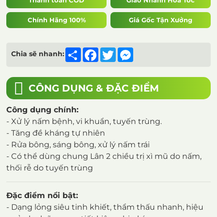
Thanh toán COD
Giao Nhanh Hỏa Tốc
Chính Hãng 100%
Giá Gốc Tận Xưởng
Share
Facebook
Twitter
Messenger
Chia sẽ nhanh:
CÔNG DỤNG & ĐẶC ĐIỂM
Công dụng chính:
- Xử lý nấm bệnh, vi khuẩn, tuyến trùng.
- Tăng đề kháng tự nhiên
- Rửa bông, sáng bông, xử lý nấm trái
- Có thể dùng chung Lân 2 chiều trị xì mũ do nấm,
thối rễ do tuyến trùng
Đặc điểm nổi bật:
- Dạng lỏng siêu tinh khiết, thẩm thấu nhanh, hiệu