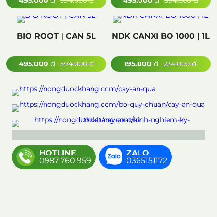
đ
đ
đ
đ
495.000
594.000
495.000
594.000
BIO ROOT | CAN 5L
NDK CANXI BO 1000 | 1L
đ
đ
đ
đ
495.000
594.000
195.000
234.000
HOTLINE
ZALO
0987 760 959
0365151172