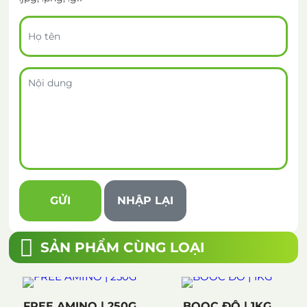
SẢN PHẨM CÙNG LOẠI
FREE AMINO | 250G
BOOC ĐÔ | 1KG