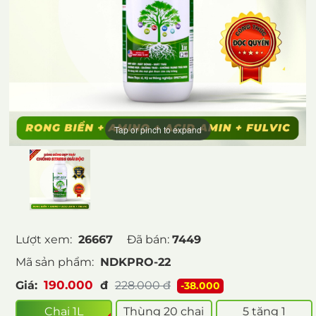
Tap or pinch to expand
Lượt xem:
26667
Đã bán:
7449
Mã sản phẩm:
NDKPRO-22
190.000
Giá:
đ
228.000
đ
-38.000
Chai 1L
Thùng 20 chai
5 tặng 1