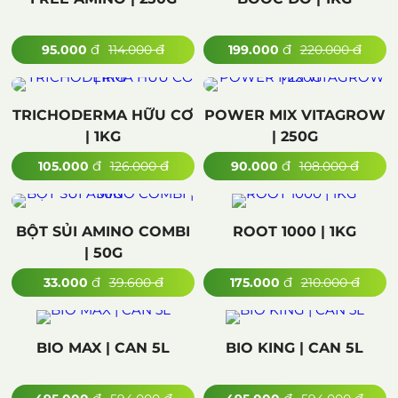
đ
đ
đ
đ
95.000
114.000
199.000
220.000
TRICHODERMA HỮU CƠ
POWER MIX VITAGROW
| 1KG
| 250G
đ
đ
đ
đ
105.000
126.000
90.000
108.000
BỘT SỦI AMINO COMBI
ROOT 1000 | 1KG
| 50G
đ
đ
đ
đ
33.000
39.600
175.000
210.000
BIO MAX | CAN 5L
BIO KING | CAN 5L