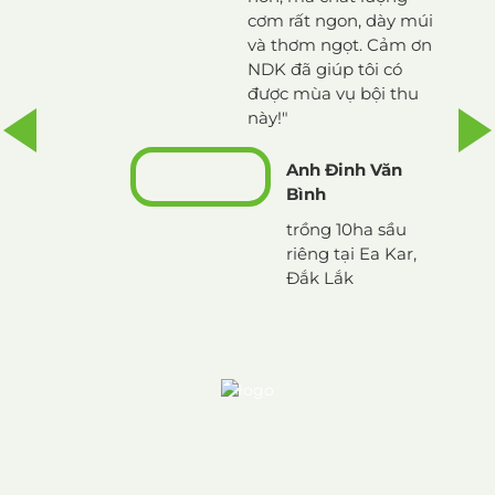
cơm rất ngon, dày múi
dày h
và thơm ngọt. Cảm ơn
cây p
NDK đã giúp tôi có
chóng
được mùa vụ bội thu
thiện 
này!"
C
Anh Đinh Văn
t
Bình
r
trồng 10ha sầu
riêng tại Ea Kar,
Đắk Lắk