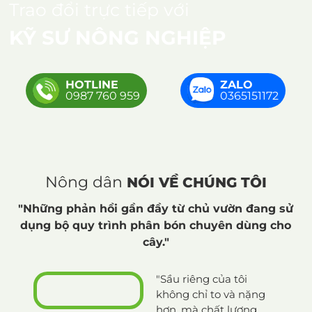
Trao đổi trực tiếp với
KỸ SƯ NÔNG NGHIỆP
HOTLINE
ZALO
0987 760 959
0365151172
Nông dân
NÓI VỀ CHÚNG TÔI
"Những phản hồi gần đầy từ chủ vườn đang sử
dụng bộ quy trình phân bón chuyên dùng cho
cây."
"Sầu riêng của tôi
"Tôi r
không chỉ to và nặng
phân 
hơn, mà chất lượng
Lá câ