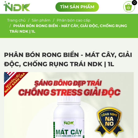
0
TÌM SẢN PHẨM
Trang chủ
Sản phẩm
Phân bón cao cấp
PHÂN BÓN RONG BIỂN - MÁT CÂY, GIẢI ĐỘC, CHỐNG RỤNG
TRÁI NDK | 1L
PHÂN BÓN RONG BIỂN - MÁT CÂY, GIẢI
ĐỘC, CHỐNG RỤNG TRÁI NDK | 1L