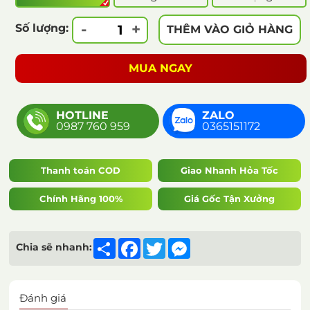
-
+
Số lượng:
THÊM VÀO GIỎ HÀNG
MUA NGAY
HOTLINE
ZALO
0987 760 959
0365151172
Thanh toán COD
Giao Nhanh Hỏa Tốc
Chính Hãng 100%
Giá Gốc Tận Xưởng
Share
Facebook
Twitter
Messenger
Chia sẽ nhanh:
Đánh giá